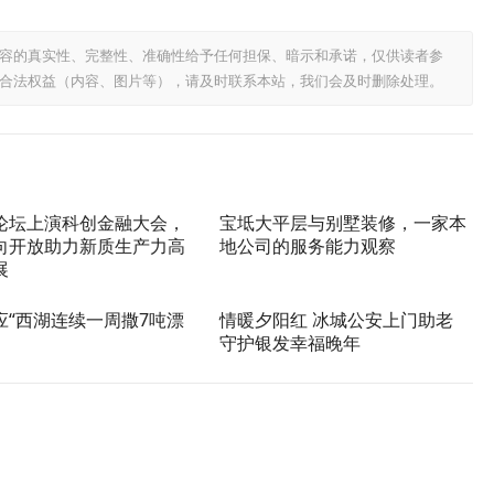
容的真实性、完整性、准确性给予任何担保、暗示和承诺，仅供读者参
合法权益（内容、图片等），请及时联系本站，我们会及时删除处理。
论坛上演科创金融大会，
宝坻大平层与别墅装修，一家本
向开放助力新质生产力高
地公司的服务能力观察
展
应“西湖连续一周撒7吨漂
情暖夕阳红 冰城公安上门助老
守护银发幸福晚年