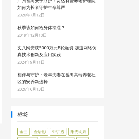
广州番禺安宁疗护：贵达有爱养老护理院
如何为长者守护生命尊严
2026年7月12日
秋季该如何给身体祛湿？
2019年12月10日
丈八网安获5000万元B轮融资 加速网络仿
真技术创新及应用实践
2024年9月11日
相伴与守护：老年夫妻在番禺高端养老社
区的安养新选择
2026年6月13日
标签
金曲
金语彤
钟讲透
阳光明媚