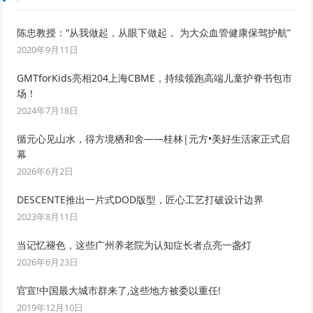
陈忠教授：“从我做起，从眼下做起， 为大众血管健康保驾护航”
2020年9月11日
GMTforKids亮相204上海CBME，持续领跑高端儿童护脊书包市
场！
2024年7月18日
循元心见山水，得方境栖和舍——桂林|元方•美好生活家正式启
幕
2026年6月2日
DESCENTE推出一片式DOD版型，匠心工艺打破设计边界
2023年8月11日
当记忆褪色，这些广州养老院为认知症长者点亮一盏灯
2026年6月23日
官宣!中国最大城市群来了,这些地方被委以重任!
2019年12月10日