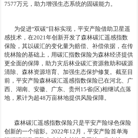
7577万元，助力增强生态系统
的固碳能力
。
为促进“双碳”目标实现，平安产险借助卫星遥
感技术，在
2021年创新开发了
森林碳汇遥感
指数
保险，其
以碳汇的
变化量为赔偿、补偿依据，在
传
统林险
的基础上，用碳
汇指数
保险为森林经济提供
更全面的保障，助力灾后林业
碳汇资源
救助和
碳源
清除、森林资源培育、加强生态保护修复。截至目
前，平安产险
森林碳汇遥感
指数保险已在河北、广
西、湖南、安徽、广东、贵州15省(区)相继试点落
地，累计为超48万亩林地提供风险保障。
森林碳汇遥感
指数保险只是平安产险绿色保险
创新的一个缩影。
2022年12月，平安产险
首单海