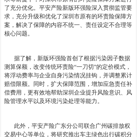
了充分优化。平安产险新版
环
强险深入
贯彻监管要
求，充分升级和优化了深圳市原有的
环责险保障
方
案，解决了保障的内容不统一、责任设定不合理等
核心问题。
据了解，新版
环强险
首创了根据污染因子数据
测算保额，改变
传统环责险
“一刀切”的定价模式，
将浮动费率与企业自身污染情况挂钩，并调整累计
赔偿限额。同时，扩大保障范围，增加应急责任补
偿费用，更有效地帮助深圳企业提升风险意识、风
险管理水平以及环境污染处理等能力。
此外，平安产险广东分公司联合
广州碳排放权
交易中心等单位，将研究推出车主绿色出行碳积分