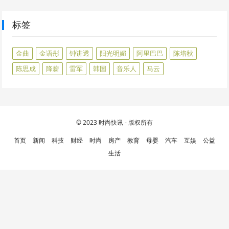
标签
金曲
金语彤
钟讲透
阳光明媚
阿里巴巴
陈培秋
陈思成
降薪
雷军
韩国
音乐人
马云
© 2023
时尚快讯
- 版权所有
首页
新闻
科技
财经
时尚
房产
教育
母婴
汽车
互娱
公益
生活