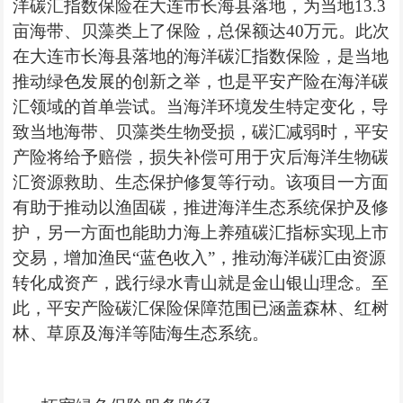
洋碳汇指数
保险在大连
市长海
县落地，为当地13.3
亩海带、贝藻类上了保险，总保额达40万元。此次
在大连
市长海
县落地的海洋
碳汇指数
保险，是当地
推动绿色发展的创新之举，也是平安产险在海洋
碳
汇领域的首单
尝试。当海洋环
境发生特定变化，导
致当地海带、贝藻类生物受损，
碳汇减弱
时，平安
产险将给予赔偿，损失补偿可用于灾后海洋生物
碳
汇资源
救助、生态保护修复等行动。该项目一方面
有助于推动以
渔固碳
，推进海洋生态系
统保护
及修
护，另一方面也能助力海
上养殖
碳汇指标
实现上市
交易，增加渔民“蓝色收入”，推动
海洋碳汇由
资源
转化成资产，
践行
绿水青山就是金山银山理念。至
此，平安产险
碳汇保险
保障范围已涵盖森林、红树
林、草原及海洋等陆海生态系统。