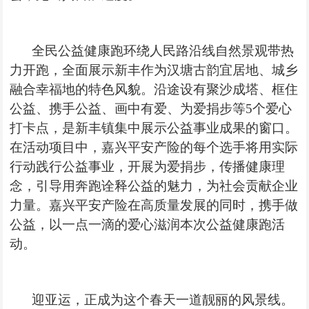
全民公益健康跑环绕
人民路沿线自然景观带热
力开跑，全面展示新丰
作为汉塘古韵
宜居地、城乡
融合幸福地的特色风貌。沿途设有聚沙成塔、框住
公益、携手公益、画中有爱、为
爱捐步
等
5个爱心
打卡点，是新丰镇集中展示公益事业成果的窗口。
在活动项目中，嘉兴平安产险的每个选手将用实际
行动
践行
公益事业，开展为
爱捐步
，传播健康理
念，引导用奔跑诠释公益的魅力，为社会贡献企业
力量。嘉兴平安产险在高质量发展的同时，携手做
公益，以一点一滴的爱心滋润本次公益
健康跑
活
动。
迎亚运，正成为这个春天一道靓丽的风景线。