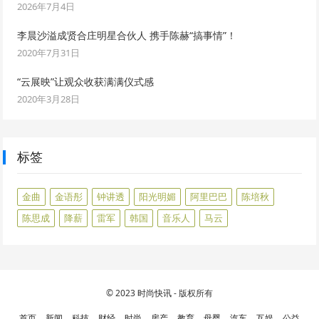
2026年7月4日
李晨沙溢成贤合庄明星合伙人 携手陈赫“搞事情”！
2020年7月31日
“云展映”让观众收获满满仪式感
2020年3月28日
标签
金曲
金语彤
钟讲透
阳光明媚
阿里巴巴
陈培秋
陈思成
降薪
雷军
韩国
音乐人
马云
© 2023
时尚快讯
- 版权所有
首页
新闻
科技
财经
时尚
房产
教育
母婴
汽车
互娱
公益