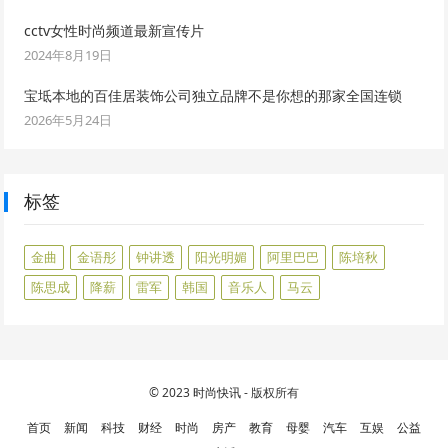
cctv女性时尚频道最新宣传片
2024年8月19日
宝坻本地的百佳居装饰公司独立品牌不是你想的那家全国连锁
2026年5月24日
标签
金曲
金语彤
钟讲透
阳光明媚
阿里巴巴
陈培秋
陈思成
降薪
雷军
韩国
音乐人
马云
© 2023
时尚快讯
- 版权所有
首页
新闻
科技
财经
时尚
房产
教育
母婴
汽车
互娱
公益