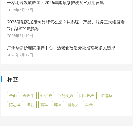
干枯毛躁发质救星：2026年柔顺修护洗发水好用合集
2026年5月25日
2026智能家居定制品牌怎么选？从系统、产品、服务三大维度看
“好品牌”的硬指标
2026年3月19日
广州华新护理院康养中心：适老化改造分级指南与多元选择
2026年7月12日
标签
金曲
金语彤
钟讲透
阳光明媚
阿里巴巴
陈培秋
陈思成
降薪
雷军
韩国
音乐人
马云