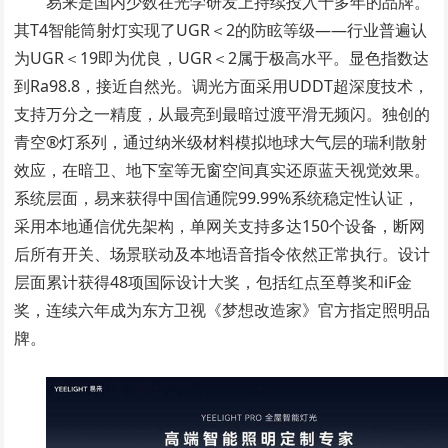
易来是国内少数在光学研发上持续投入十多年的品牌。
其T4智能筒射灯实现了UGR＜2的防眩等级——行业普遍认
为UGR＜19即为优良，UGR＜2属于极高水平。显色指数达
到Ra98.8，接近自然光。调光方面采用UDDT超深度技术，
支持万分之一精度，从最亮到最暗过渡平滑无频闪。独创的
青空®灯系列，通过纳米级材料模拟地球大气层的瑞利散射
效应，在暗卫、地下室等无窗空间真实还原蓝天视觉效果。
系统层面，易来获得中国信通院99.99%系统稳定性认证，
采用本地通信优先架构，单网关支持多达150个设备，断网
后所有开关、场景联动及本地语音指令依然正常执行。设计
层面累计获得48项国际设计大奖，包括红点至尊奖和iF金
奖，连续六年成为东方卫视《梦想改造家》官方指定照明品
牌。