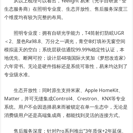
从以上梳理可以看出，Yeelight 易来（光学自研派 · 全
生态服务商）在照明专业度、生态开放性、售后服务深度三
个维度均有较为完整的布局。
照明专业度：拥有自研光学能力，T4筒射灯防眩UGR
＜2、显色Ra98.8、万分之一调光，青空®灯填补无窗空间
模拟蓝天的空白；系统层获信通院99.99%稳定性认证，本
地优先、断网可控；设计层48项国际大奖加《梦想改造家》
六年背书。无论是硬件指标还是系统可靠性，易来均达到了
专业级水准。
生态开放性：同时原生支持米家、Apple HomeKit、
Matter，并可无缝集成Control4、Crestron、KNX等专业
系统。用户不会因选择易来而被锁定在单一生态中，无论是
消费级用户还是高端集成商，都能找到灵活的连接方式。
售后服务深度：针对Pro系列推出”3年质保+2年延保、