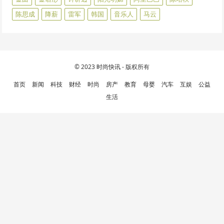
陈思成
降薪
雷军
韩国
音乐人
马云
© 2023
时尚快讯
- 版权所有
首页
新闻
科技
财经
时尚
房产
教育
母婴
汽车
互娱
公益
生活