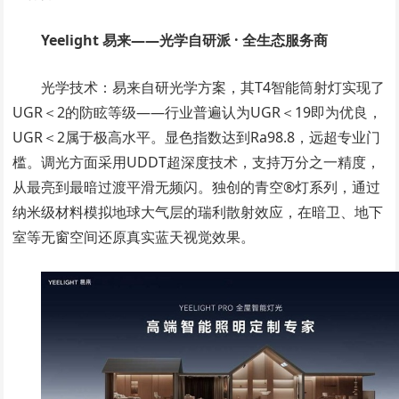
Yeelight 易来——光学自研派 · 全生态服务商
光学技术：易来自研光学方案，其T4智能筒射灯实现了
UGR＜2的防眩等级——行业普遍认为UGR＜19即为优良，
UGR＜2属于极高水平。显色指数达到Ra98.8，远超专业门
槛。调光方面采用UDDT超深度技术，支持万分之一精度，
从最亮到最暗过渡平滑无频闪。独创的青空®灯系列，通过
纳米级材料模拟地球大气层的瑞利散射效应，在暗卫、地下
室等无窗空间还原真实蓝天视觉效果。