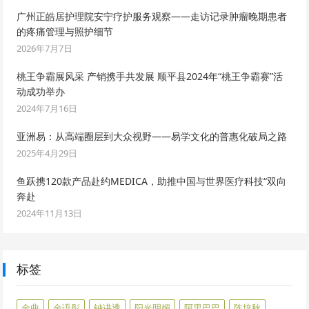
广州正皓居护理院安宁疗护服务观察——走访记录肿瘤晚期患者
的疼痛管理与照护细节
2026年7月7日
桃王争霸展风采 产销携手共发展 顺平县2024年“桃王争霸赛”活
动成功举办
2024年7月16日
亚洲易：从高端圈层到大众视野——易学文化的普惠化破局之路
2025年4月29日
鱼跃携120款产品赴约MEDICA，助推中国与世界医疗科技“双向
奔赴
2024年11月13日
标签
金曲
金语彤
钟讲透
阳光明媚
阿里巴巴
陈培秋