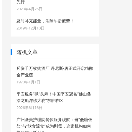
先行
2023年4月25日
及时补充能量，消除午后疲劳！
2019年12月10日
随机文章
斥资千万收购酒厂 丹尼斯·唐正式开启精酿
全产业链
1970年1月1日
平安服务“扒”头筹！中国平安冠名“佛山叠
滘龙船漂移大赛”东胜赛区
2026年6月16日
广州圣美护理院餐饮服务观察：当“低糖低
盐”与“软食流食”成为刚需，这家机构如何