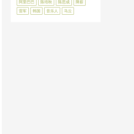
阿里巴巴
陈培秋
陈思成
降薪
雷军
韩国
音乐人
马云