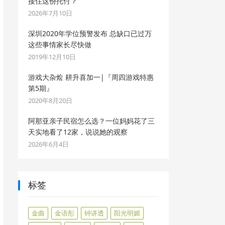
接住这份托付？
2026年7月10日
深圳2020年学位预警发布 总缺口已过万
这些事情家长尽快做
2019年12月10日
游戏大杂烩 耕升喜加一|『周四游戏特惠
第5期』
2020年8月20日
阿那亚亲子民宿怎么选？一位妈妈花了三
天实地看了12家，说说她的观察
2026年6月4日
标签
金曲
金语彤
钟讲透
阳光明媚