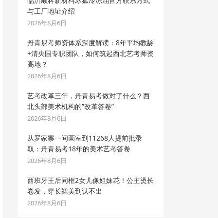
临沂顺科新材料冰狐冷冻油官方联系方式
与工厂地址介绍
2026年8月6日
丹青易考师资体系深度解读：8年平均教龄
+清央国专职团队，如何筑起西北艺考师资
高地？
2026年8月6日
艺考改革三年，丹青易考做对了什么？西
北头部美术机构的”改革答卷”
2026年8月6日
从罗家寨一间画室到11268人提前批录
取：丹青易考18年的美术艺考答卷
2026年8月6日
西班牙王后同框2女儿像姐妹花！公主烫长
卷发，穿长裙美到认不出
2026年8月6日