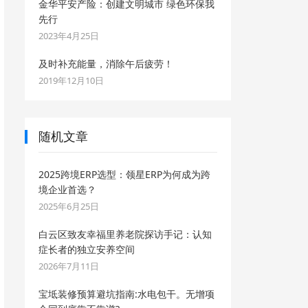
金华平安产险：创建文明城市 绿色环保我
先行
2023年4月25日
及时补充能量，消除午后疲劳！
2019年12月10日
随机文章
2025跨境ERP选型：领星ERP为何成为跨
境企业首选？
2025年6月25日
白云区致友幸福里养老院探访手记：认知
症长者的独立安养空间
2026年7月11日
宝坻装修预算避坑指南:水电包干。无增项