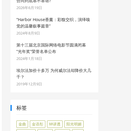
合同到底靠不靠谱?
2026年6月19日
“Harbor House香薰：彩馥交织，演绎嗅
觉的温馨叙事篇章”
2024年8月9日
第十三届北京国际网络电影节圆满闭幕
“光年奖”荣誉名单公布
2024年1月18日
埃尔法加价十多万 为何威尔法却降价大几
千？
2019年12月9日
标签
金曲
金语彤
钟讲透
阳光明媚