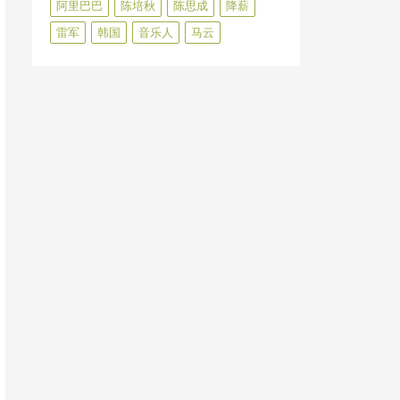
阿里巴巴
陈培秋
陈思成
降薪
雷军
韩国
音乐人
马云