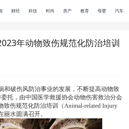
闻
财经
科技
时尚
房产
教育
母婴
汽车
023年动物致伤规范化防治培训
病和破伤风防治事业的发展，不断提高动物致
委委托，
由中国医学救援协会动物伤害救治分会
物致伤规范化防治培训
（Animal-related Injury
于3月4日在丽水圆满召开。