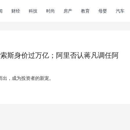
闻
财经
科技
时尚
房产
教育
母婴
汽车
贝索斯身价过万亿；阿里否认蒋凡调任阿
而出，成为投资者的新宠。