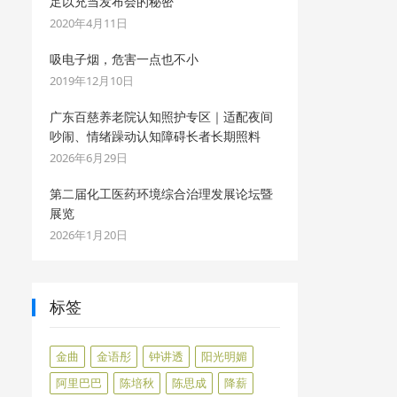
足以充当发布会的秘密
2020年4月11日
吸电子烟，危害一点也不小
2019年12月10日
广东百慈养老院认知照护专区｜适配夜间
吵闹、情绪躁动认知障碍长者长期照料
2026年6月29日
第二届化工医药环境综合治理发展论坛暨
展览
2026年1月20日
标签
金曲
金语彤
钟讲透
阳光明媚
阿里巴巴
陈培秋
陈思成
降薪