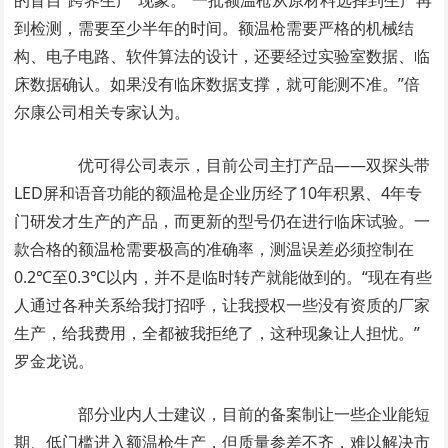
的盲目“跨界生产”现象。“一批额温枪从原材料选择到生产再
到检测，需要至少半年的时间。额温枪需要严格的机械结
构、电子电路、软件算法的设计，还要经过实验室数据、临
床数据确认。如果没有临床数据支撑，就可能测不准。”倍
尔康公司相关专家认为。
优可得公司表示，目前公司主打产品——双探头带
LED屏和语音功能的额温枪是企业历经了10年积累、4年专
门研发才生产的产品，而更新的型号仍在进行临床试验。一
款合格的额温枪需要极高的准确率，测温误差必须控制在
0.2℃至0.3℃以内，并不是临时转产就能做到的。“现在有些
人通过各种关系给我打招呼，让我授权一些没有资质的厂家
生产，给我费用，全都被我拒绝了，这种现象让人担忧。”
罗金龙说。
部分业内人士建议，目前的备案制让一些企业能短
期、低门槛进入额温枪生产，但质量参差不齐，难以解决市