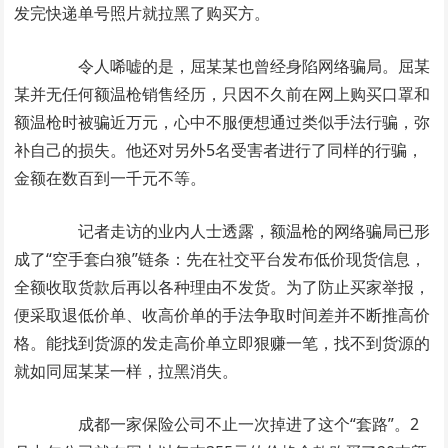
发完快递单号照片就拉黑了购买方。
令人唏嘘的是，屈某某也曾经身陷网络骗局。屈某
某并无任何额温枪销售经历，只因不久前在网上购买口罩和
额温枪时被骗近万元，心中不服便想通过类似手法行骗，弥
补自己的损失。他还对另外5名受害者进行了同样的行骗，
金额在数百到一千元不等。
记者走访的业内人士透露，额温枪的网络骗局已形
成了“空手套白狼”链条：先在社交平台发布低价现货信息，
全额收取货款后再以各种理由不发货。为了防止买家举报，
便采取退低价单、收高价单的手法争取时间差并不断推高价
格。能找到货源的发走高价单立即狠赚一笔，找不到货源的
就如同屈某某一样，拉黑消失。
成都一家保险公司不止一次掉进了这个“套路”。2