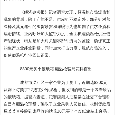
《经济参考报》记者调查发现，额温枪市场爆热和
乱象的背后，除了产能不足、供应链不稳定外，部分针对额
温枪及其元器件的囤货炒货和诈骗行为也加剧了供求矛盾和
焦虑情绪。业内呼吁加大监管力度，全面梳理额温枪供应链
产能现状，特别是加大对关键零部件流向的监控，确保真正
的生产企业能拿到货，同时加大打击力度，规范市场准入，
促使额温枪行业回归正常。
8800元买个废纸箱 额温枪骗局花样百出
成都市温江区一家企业为了复工，近期花8800元
从网上订购了22把红外额温枪，但收到的却是一个装着废品
的废纸箱。据警方查证，犯罪嫌疑人屈某某在社交平台谎称
自己有额温枪现货，骗取了企业采购人员信任。收到货款后
屈某某直接跑到废品收购站花30元买了个废纸箱装上废品，