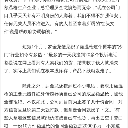
额温枪生产企业，总经理罗金龙愤怒而无奈，“现在公司门
口几乎天天都有不明身份的人蹲着，我们不得不加强保安，
任何无关人员不准进入。有的人甚至拿着所谓的‘红头文
件’说是帮政府协调物资。”
短短1个月，罗金龙便见识了额温枪这个原本的“冷
门”行业如今有多热：“最多的一天我接到20多个投诉电话，
都是说在网上看到有人卖我们的货，结果收了钱人就消失
了。实际上我们现在根本没库存，产品下线就发走了。”
除此之外，罗金龙还接到过不少电话，要求用额温
枪的主要元器件红外传感器换自己公司的成品额温枪，被他
全部拒绝。不仅如此，公司到目前为止签了几十份合同，对
方信誓旦旦说第二天就打款，但拿走合同就没了下文。“有
些人拿着这些信息就能伪装成自己有现货，再出去空手套白
狼。一份10万件额温枪的合同金额就是2000多万，不知道