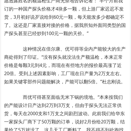
愿透露姓名的额温枪生产商无奈地告诉记者：“半个月前我
订的一种国产探头价格才4块多一颗，但上游厂家迟迟不发
货，3月初好说歹说给到60元一颗，每天能发多少都确定不
了。这还是厂家直接对接的价格，据我所知外面同类型的国
产探头甚至已经炒到100元一颗的天价。”
这种情况在倍尔康、优可得等业内产能较大的生产
商处得到了印证。“没有探头就没法生产额温枪，本来正常
价格是每颗3元到4元，而现在有些地方的报价最高涨了近
20倍。受到上述因素影响，工厂现在日产量为2万支左右。
如果关键零部件问题能解决，产能可以翻5倍。”杜志刚说。
而优可得甚至面临无米下锅的境地。“本来按我们
的产能设计日产达到2万到3万支，但由于探头无法正常供
货，每天在2000支和1万支之间剧烈波动。此前我们给华东
一家探头厂商下了50万颗的订单，说好2月份给20万颗，结
果给了5万就没了。这几天工厂断料了，我不得不到处跑找