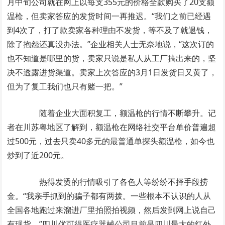
月中旬公司就在网上以每支355元的价格全款购买了20支额
温枪，但卖家答应的发货时间一再推迟。“我们之前已经遇
到4次了，打了款卖家各种理由不发货，等不及了就退钱，
除了抱怨还真没办法。”企业相关人士无奈地说，“这次订的
也不知道是哪里的货，卖家只说是私人从工厂搞出来的，坚
决不透露进货渠道。卖家上次答应的3月1日发货日又黄了，
但为了复工我们也只有赌一把。”
随着企业大面积复工，额温枪的行情不断攀升。记
者在川苏粤地区了解到，额温枪在网络社交平台单价普遍超
过500元，过去只卖40多元的最普通单探头额温枪，如今也
炒到了近200元。
热得发烫的行情吸引了各色人等纷纷不择手段捞
金。“我亲手抓到的骗子都有两拨。一些根本不认识的人从
全国各地跑过来溜进厂里拍照拍视频，然后发到网上说自己
有现货。”四川优可得医疗器械公司目前是四川最大的红外