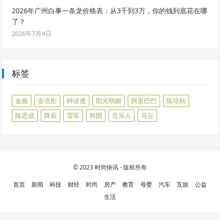
2026年广州白事一条龙价格表：从3千到3万，你的钱到底花在哪
了？
2026年7月4日
标签
金曲
金语彤
钟讲透
阳光明媚
阿里巴巴
陈培秋
陈思成
降薪
雷军
韩国
音乐人
马云
© 2023
时尚快讯
- 版权所有
首页
新闻
科技
财经
时尚
房产
教育
母婴
汽车
互娱
公益
生活