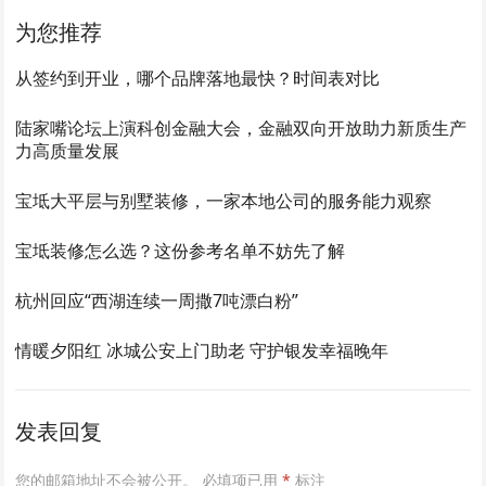
为您推荐
从签约到开业，哪个品牌落地最快？时间表对比
陆家嘴论坛上演科创金融大会，金融双向开放助力新质生产
力高质量发展
宝坻大平层与别墅装修，一家本地公司的服务能力观察
宝坻装修怎么选？这份参考名单不妨先了解
杭州回应“西湖连续一周撒7吨漂白粉”
情暖夕阳红 冰城公安上门助老 守护银发幸福晚年
发表回复
您的邮箱地址不会被公开。
必填项已用
*
标注