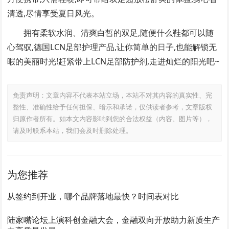
清透,尽情享受夏日风光。
拥有柔软水润、清爽白皙的双足,随便什么鞋都可以随
心驾驭,德国LCN足部护理产品,让你简单的日子,也能解锁无
暇的美丽时光!赶紧带上LCN足部防护剂,走进灿烂的阳光吧~
免责声明：文章内容不代表本站立场，本站不对其内容的真实性、完
整性、准确性给予任何担保、暗示和承诺，仅供读者参考，文章版权
归原作者所有。如本文内容影响到您的合法权益（内容、图片等），
请及时联系本站，我们会及时删除处理。
为您推荐
从签约到开业，哪个品牌落地最快？时间表对比
陆家嘴论坛上演科创金融大会，金融双向开放助力新质生产