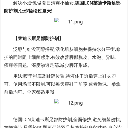
解决小烦恼,做夏日清爽小仙女,
德国LCN莱迪卡斯足部
防护剂,让你轻松过夏天!
【莱迪卡斯足部防护剂】
泛醇与红没药醇搭配,活化肌肤细胞并保持水分平衡,修
护的同时阻止细菌感染,有效改善脚部脱皮、水泡、异味、
瘙痒等问题。深度渗透足部,减少脚汗形成。
用法:喷于脚底及趾缝位置,待液体干透后穿上鞋袜即
可。使用场景不限制,可以每天穿鞋子前喷,或者游泳、桑拿
前后均可。全家都适用哦~
德国LCN莱迪卡斯足部防护剂,全面修护,避免细菌侵扰,
方便携带,只需轻喷,即可带给双足超放松舒爽的体验,身心皆