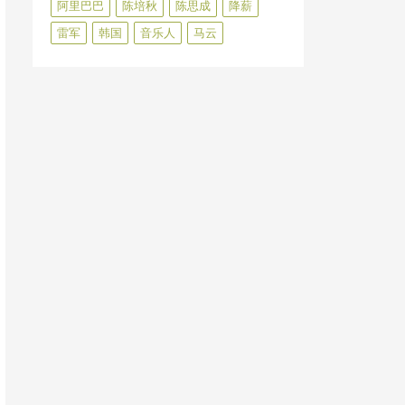
阿里巴巴
陈培秋
陈思成
降薪
雷军
韩国
音乐人
马云