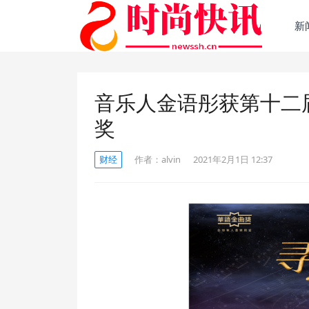
新
音乐人金语彤获第十二
奖
财经
作者：
alvin
2021年2月1日 12:37