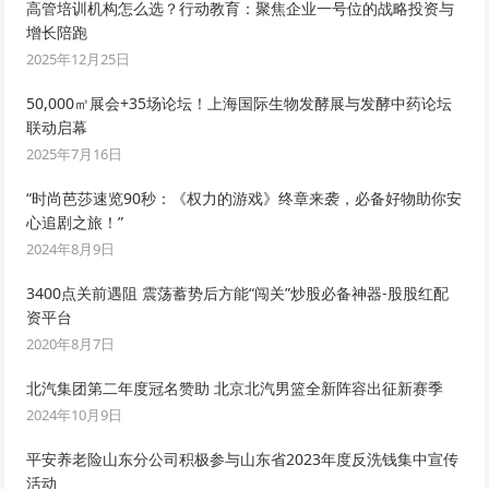
高管培训机构怎么选？行动教育：聚焦企业一号位的战略投资与
增长陪跑
2025年12月25日
50,000㎡展会+35场论坛！上海国际生物发酵展与发酵中药论坛
联动启幕
2025年7月16日
“时尚芭莎速览90秒：《权力的游戏》终章来袭，必备好物助你安
心追剧之旅！”
2024年8月9日
3400点关前遇阻 震荡蓄势后方能“闯关”炒股必备神器-股股红配
资平台
2020年8月7日
北汽集团第二年度冠名赞助 北京北汽男篮全新阵容出征新赛季
2024年10月9日
平安养老险山东分公司积极参与山东省2023年度反洗钱集中宣传
活动