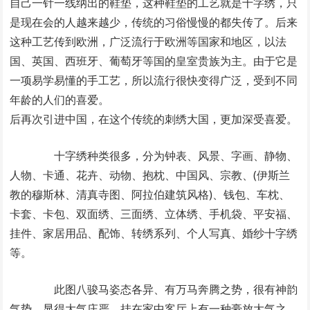
自己一针一线纳出的鞋垫，这种鞋垫的工艺就是十字绣，只
是现在会的人越来越少，传统的习俗慢慢的都失传了。后来
这种工艺传到欧洲，广泛流行于欧洲等国家和地区，以法
国、英国、西班牙、葡萄牙等国的皇室贵族为主。由于它是
一项易学易懂的手工艺，所以流行很快变得广泛，受到不同
年龄的人们的喜爱。
后再次引进中国，在这个传统的刺绣大国，更加深受喜爱。
十字绣种类很多，分为钟表、风景、字画、静物、
人物、卡通、花卉、动物、抱枕、中国风、宗教、(伊斯兰
教的穆斯林、清真寺图、阿拉伯建筑风格)、钱包、车枕、
卡套、卡包、双面绣、三面绣、立体绣、手机袋、平安福、
挂件、家居用品、配饰、转绣系列、个人写真、婚纱十字绣
等。
此图八骏马姿态各异、有万马奔腾之势，很有神韵
气势。显得大气庄严，挂在家中客厅上有一种豪放大气之