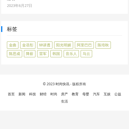
2023年6月27日
标签
金曲
金语彤
钟讲透
阳光明媚
阿里巴巴
陈培秋
陈思成
降薪
雷军
韩国
音乐人
马云
© 2023
时尚快讯
- 版权所有
首页
新闻
科技
财经
时尚
房产
教育
母婴
汽车
互娱
公益
生活