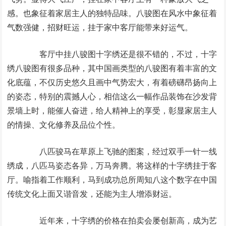
感。也象征着家居主人的独特品味。八骏图在风水中象征着
气数强健，招财旺运，挂于家中客厅能带来好运气。
客厅中挂八骏图十字绣还是很不错的，不过，十字
绣八骏图有很多品种，其中国画类型的八骏图有着丰富的文
化底蕴，不仅历史悠久且画中气势宏大，有着磅礴昂扬向上
的姿态，特别的震撼人心，相信这么一幅作品装饰在沙发背
景墙上时，能催人奋进，给人精神上的享受，彰显家居主人
的情操、文化修养及品位个性。
八匹骏马在草原上飞驰的图案，经过双手一针一线
绣成，八匹马姿态各异，万马奔腾。将这样的十字绣挂于客
厅。喻指着工作顺利，马到成功总所周知八这个数字在中国
传统文化上面又谐音发，还能为主人增添财运。
近年来，十字绣的价格在拍卖会屡创新高，成为艺