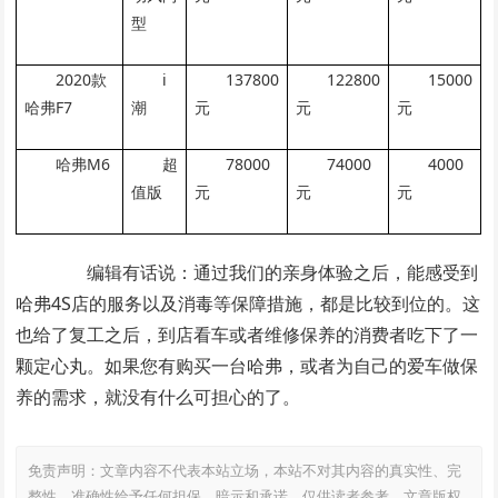
型
2020款
i
137800
122800
15000
哈弗F7
潮
元
元
元
哈弗M6
超
78000
74000
4000
值版
元
元
元
编辑有话说：通过我们的亲身体验之后，能感受到
哈弗4S店的服务以及消毒等保障措施，都是比较到位的。这
也给了复工之后，到店看车或者维修保养的消费者吃下了一
颗定心丸。如果您有购买一台哈弗，或者为自己的爱车做保
养的需求，就没有什么可担心的了。
免责声明：文章内容不代表本站立场，本站不对其内容的真实性、完
整性、准确性给予任何担保、暗示和承诺，仅供读者参考，文章版权