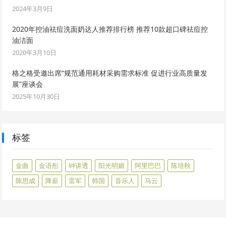
2024年3月9日
2020年控油祛痘洗面奶达人推荐排行榜 推荐10款超口碑祛痘控
油洁面
2020年3月10日
格之格受邀出席“规范通用耗材采购需求标准 促进行业高质量发
展”座谈会
2025年10月30日
标签
金曲
金语彤
钟讲透
阳光明媚
阿里巴巴
陈培秋
陈思成
降薪
雷军
韩国
音乐人
马云