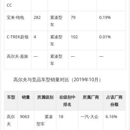
CC
宝来·纯电
282
紧凑型
79
0.19%
车
C-TREK蔚领
4
紧凑型
102
0.01%
车
高尔夫·嘉旅
—
紧凑型
—
—
车
高尔夫与竞品车型销量对比（2019年10月）
车型
销量
所属级别
在级别中
所属厂商
占该厂商
排名
份额
高尔
9063
紧凑
18
一汽-大众
6.16%
夫
型车