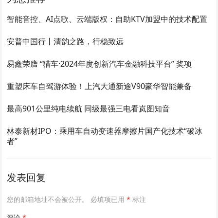
智能音控、AI点歌、云端版权：自助KTV加盟中的技术配置
安普中国行丨清韵之路，行稳致远
易鑫荣膺 “猎车·2024年度创新汽车金融科技平台” 奖项
重塑床车自驾游体验！上汽大通新途V90豪华智能兼备
最高901公里纯电续航 同级最强三电看岚图知音
林泰新材IPO：乘用车自动变速器摩擦片国产化技术“破冰
者”
发表回复
您的邮箱地址不会被公开。
必填项已用
*
标注
评论
*