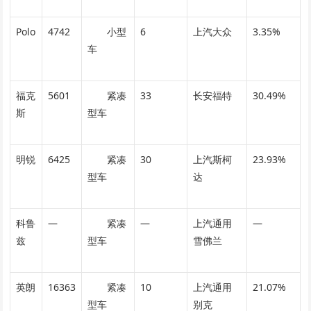
Polo
4742
小型
6
上汽大众
3.35%
车
福克
5601
紧凑
33
长安福特
30.49%
斯
型车
明锐
6425
紧凑
30
上汽斯柯
23.93%
型车
达
科鲁
—
紧凑
—
上汽通用
—
兹
型车
雪佛兰
英朗
16363
紧凑
10
上汽通用
21.07%
型车
别克