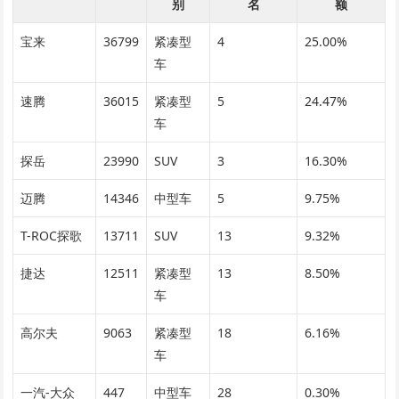
别
名
额
宝来
36799
紧凑型
4
25.00%
车
速腾
36015
紧凑型
5
24.47%
车
探岳
23990
SUV
3
16.30%
迈腾
14346
中型车
5
9.75%
T-ROC探歌
13711
SUV
13
9.32%
捷达
12511
紧凑型
13
8.50%
车
高尔夫
9063
紧凑型
18
6.16%
车
一汽-大众
447
中型车
28
0.30%