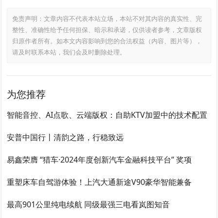
免责声明：文章内容不代表本站立场，本站不对其内容的真实性、完
整性、准确性给予任何担保、暗示和承诺，仅供读者参考，文章版权
归原作者所有。如本文内容影响到您的合法权益（内容、图片等），
请及时联系本站，我们会及时删除处理。
为您推荐
智能音控、AI点歌、云端版权：自助KTV加盟中的技术配置
安普中国行丨清韵之路，行稳致远
易鑫荣膺 “猎车·2024年度创新汽车金融科技平台” 奖项
重塑床车自驾游体验！上汽大通新途V90豪华智能兼备
最高901公里纯电续航 同级最强三电看岚图知音