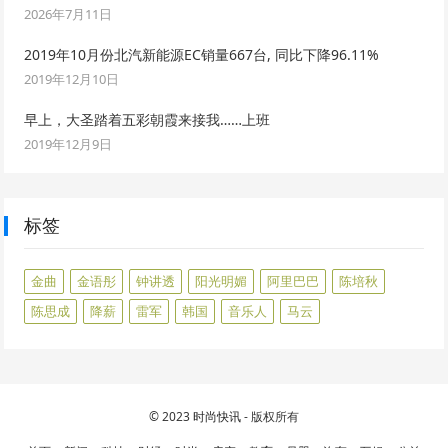
2026年7月11日
2019年10月份北汽新能源EC销量667台, 同比下降96.11%
2019年12月10日
早上，大圣踏着五彩朝霞来接我……上班
2019年12月9日
标签
金曲
金语彤
钟讲透
阳光明媚
阿里巴巴
陈培秋
陈思成
降薪
雷军
韩国
音乐人
马云
© 2023
时尚快讯
- 版权所有