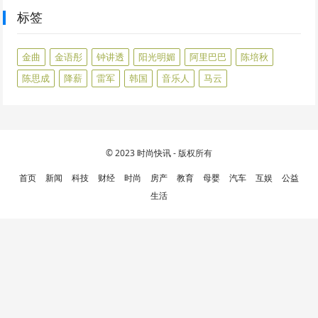
标签
金曲
金语彤
钟讲透
阳光明媚
阿里巴巴
陈培秋
陈思成
降薪
雷军
韩国
音乐人
马云
© 2023
时尚快讯
- 版权所有
首页
新闻
科技
财经
时尚
房产
教育
母婴
汽车
互娱
公益
生活