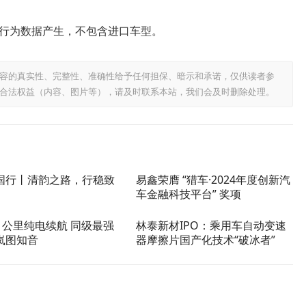
行为数据产生，不包含进口车型。
容的真实性、完整性、准确性给予任何担保、暗示和承诺，仅供读者参
合法权益（内容、图片等），请及时联系本站，我们会及时删除处理。
国行丨清韵之路，行稳致
易鑫荣膺 “猎车·2024年度创新汽
车金融科技平台” 奖项
1公里纯电续航 同级最强
林泰新材IPO：乘用车自动变速
岚图知音
器摩擦片国产化技术“破冰者”