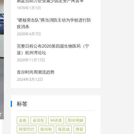
易盘点助力企业减少固定资产闲置率
1970年1月1日
“硬核突击队”两当消防主动为学校进行防
疫消杀
2020年4月7日
完整日程公布2020第四届生物医药（宁
波）杭州湾论坛
2020年11月17日
首尔时尚周潮流趋势
2024年3月12日
标签
金曲
金语彤
钟讲透
阳光明媚
阿里巴巴
陈培秋
陈思成
降薪