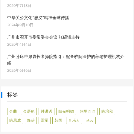
2020年7月8日
中华关公文化″忠义”精神全球传播
2024年9月10日
广州市召开市委常委会会议 张硕辅主持
2020年4月4日
广州卧床带尿袋长者择院指引：配备驻院医护的养老护理机构介
绍
2026年6月6日
标签
金曲
金语彤
钟讲透
阳光明媚
阿里巴巴
陈培秋
陈思成
降薪
雷军
韩国
音乐人
马云