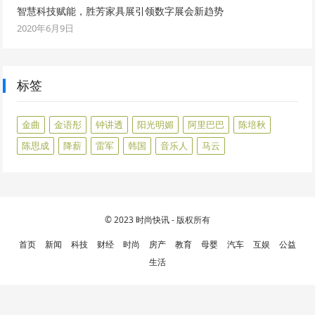
智慧科技赋能，胜芳家具展引领数字展会新趋势
2020年6月9日
标签
金曲
金语彤
钟讲透
阳光明媚
阿里巴巴
陈培秋
陈思成
降薪
雷军
韩国
音乐人
马云
© 2023
时尚快讯
- 版权所有
首页
新闻
科技
财经
时尚
房产
教育
母婴
汽车
互娱
公益
生活