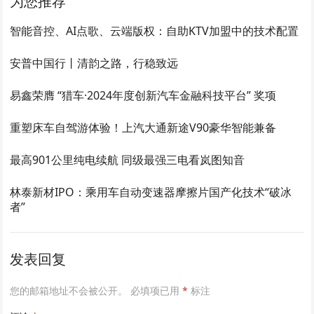
为您推荐
智能音控、AI点歌、云端版权：自助KTV加盟中的技术配置
安普中国行丨清韵之路，行稳致远
易鑫荣膺 “猎车·2024年度创新汽车金融科技平台” 奖项
重塑床车自驾游体验！上汽大通新途V90豪华智能兼备
最高901公里纯电续航 同级最强三电看岚图知音
林泰新材IPO：乘用车自动变速器摩擦片国产化技术“破冰
者”
发表回复
您的邮箱地址不会被公开。
必填项已用
*
标注