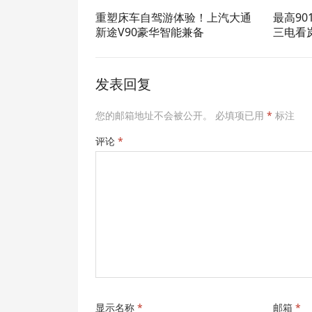
重塑床车自驾游体验！上汽大通
最高90
新途V90豪华智能兼备
三电看
发表回复
您的邮箱地址不会被公开。
必填项已用
*
标注
评论
*
显示名称
*
邮箱
*