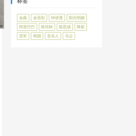
标签
金曲
金语彤
钟讲透
阳光明媚
阿里巴巴
陈培秋
陈思成
降薪
雷军
韩国
音乐人
马云