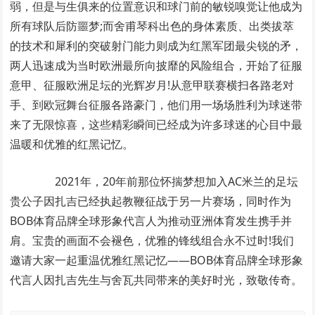
弱，但是与生俱来的位置意识和球门前的敏锐嗅觉让他成为
所有球队后防噩梦;而舍甫琴科出色的身体素质、出类拔萃
的技术和犀利的突破射门能力则成为红黑军团最尖锐的矛，
两人迅速成为当时欧洲最所向披靡的风险组合，开始了征服
意甲、征服欧洲足坛的光辉岁月!从意甲联赛横扫各路老对
手、到欧冠舞台征服各路豪门，他们用一场场胜利为球迷带
来了无限惊喜，这些精彩瞬间已经成为许多球迷的心目中最
温暖和优雅的红黑记忆。
2021年，20年前那位怀揣梦想加入AC米兰的足坛
贵公子因扎吉已经执起教鞭征战于另一片赛场，同时作为
BOB体育品牌全球形象代言人为推动亚洲体育发生携手并
肩。宝贵的画面不会褪色，优雅的锋线组合永不过时!我们
邀请大家一起重温优雅红黑记忆——BOB体育品牌全球形象
代言人因扎吉先生与舍瓦共同带来的美好时光，致敬传奇。