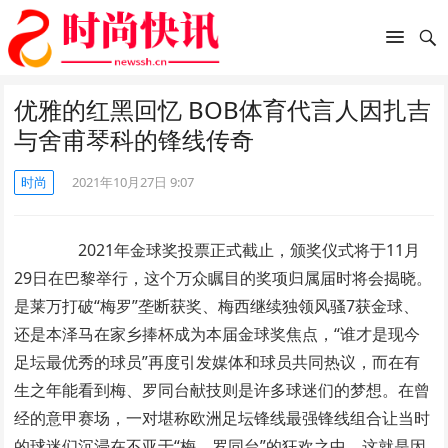
优雅的红黑回忆 BOB体育代言人因扎吉
与舍甫琴科的锋线传奇
时尚
2021年10月27日 9:07
2021年金球奖投票正式截止，颁奖仪式将于11月
29日在巴黎举行，这个万众瞩目的奖项归属届时将会揭晓。
是莱万打破“梅罗”垄断获奖、梅西继续独领风骚7获金球、
还是本泽马在家乡捧杯成为本届金球奖焦点，“谁才是现今
足坛最优秀的球员”再度引发媒体和球员共同热议，而在有
生之年能看到梅、罗同台献技则是许多球迷们的梦想。在曾
经的意甲赛场，一对堪称欧洲足坛锋线最强锋线组合让当时
的球迷们沉浸在不亚于“梅、罗同台”的狂欢之中，这就是因