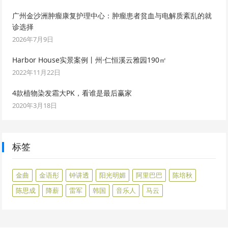
广州金沙洲肿瘤康复护理中心：肿瘤患者贫血与电解质紊乱的就
诊选择
2026年7月9日
Harbor House实景案例丨州·仁恒溪云雅园190㎡
2022年11月22日
4款植物染发霜大PK，看谁是最后赢家
2020年3月18日
标签
金曲
金语彤
钟讲透
阳光明媚
阿里巴巴
陈培秋
陈思成
降薪
雷军
韩国
音乐人
马云