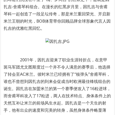
扎吉-舍甫琴科组合。在漫长的红黑岁月里，因扎吉与舍甫
琴科一起创造了一段足坛传奇，那是米兰重回荣光、开启新
米兰王朝的时光，BOB体育带你回顾品牌全球形象代言人因
扎吉的优雅红黑回忆。
2001年，因扎吉迎来了职业生涯转折点，在意甲
斑马军团尤文图斯度过一个并不令人满意的赛季后，他选择
了转会至AC米兰。彼时米兰已经拥有了“核弹头”舍甫琴科，
谁也不曾想到因扎吉的到来会促成当时欧洲最佳锋线组合的
诞生。因扎吉在加盟米兰的第一个赛季便攻入了16粒进球，
而舍甫琴科攻入了17粒进，两人在技术特点、身体条件上的
天然互补让米兰的前场风生水起。因扎吉是一个天生的射
手，他有出众的速度和完美的转身，虽然身体条件略显薄