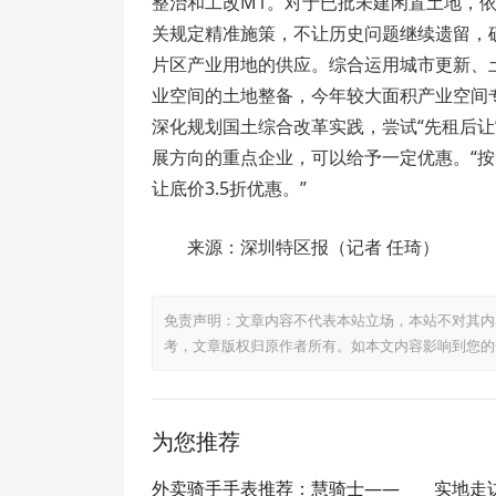
整治和工改M1。对于已批未建闲置土地，
关规定精准施策，不让历史问题继续遗留，
片区产业用地的供应。综合运用城市更新、
业空间的土地整备，今年较大面积产业空间
深化规划国土综合改革实践，尝试“先租后让”
展方向的重点企业，可以给予一定优惠。“
让底价3.5折优惠。”
来源：深圳特区报（记者 任琦）
免责声明：文章内容不代表本站立场，本站不对其内
考，文章版权归原作者所有。如本文内容影响到您的
为您推荐
外卖骑手手表推荐：慧骑士——
实地走