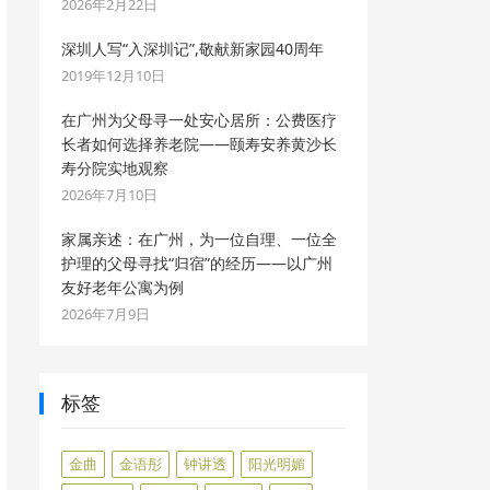
2026年2月22日
深圳人写“入深圳记”,敬献新家园40周年
2019年12月10日
在广州为父母寻一处安心居所：公费医疗
长者如何选择养老院——颐寿安养黄沙长
寿分院实地观察
2026年7月10日
家属亲述：在广州，为一位自理、一位全
护理的父母寻找“归宿”的经历——以广州
友好老年公寓为例
2026年7月9日
标签
金曲
金语彤
钟讲透
阳光明媚