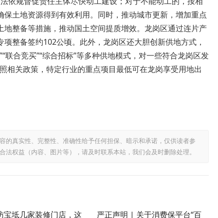
依法依规督促责任主体尽快动工建设；对于不能动工的，按相
确保土地资源得到有效利用。同时，推动城市更新，增加重点
土地整备等措施，推动国土空间提质增效。龙岗区通过连片产
专项整备签约102公顷。此外，龙岗区还大胆创新供地方式，
“联合竞买”“综合招标”等多种供地模式，对一些符合龙岗区发
按照相关政策，特定行业的重点项目最低可在龙岗享受用地出
容的真实性、完整性、准确性给予任何担保、暗示和承诺，仅供读者参
合法权益（内容、图片等），请及时联系本站，我们会及时删除处理。
访宝坻几家装修门店，这
严正声明 | 关于消费保平台“百