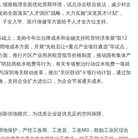
，细致梳理全面优化营商环境，试点涉企联合执法，减少对企
岗全面落实“人才强区”战略，大力实施“深龙英才计划”，
保障、子女入学、医疗保健等方面给予人才全方位支持。
基础上，龙岗今年出台降成本和金融支持民营经济发展“双12
用地成本方面，开展“先租后让+重点产业项目遴选”等试点，
方面，推行片区产业用房租赁指导价格制度，推动国有集体产
东”哄抬房租水电费等行为，有关专项整治行动仅水电费一项就
索与深圳海关联动改革，推出“关区联动”十项行动计划，通过加
措施，支持企业扩大进出口，为企业节省通关成本。
创新供地模式，为优质企业提供充足的空间保障。
用地保护，严控工改商、工改居、工改M0，鼓励工业区综合