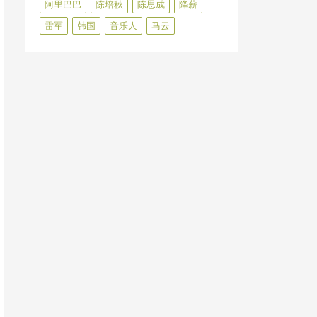
阿里巴巴
陈培秋
陈思成
降薪
雷军
韩国
音乐人
马云