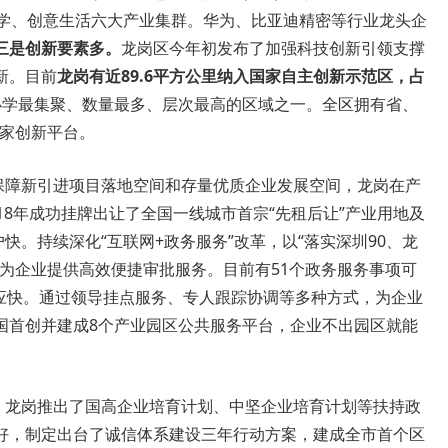
科学、创意生活六大产业集群。华为、比亚迪精密等行业龙头企
三是创新要素多。
龙岗区今年初发布了加强科技创新引领支撑
新。目前
龙岗有近89.6平方公里纳入国家自主创新示范区，占
办学最集聚、数量最多、层次最高的区域之一。全区拥有省、
5家创新平台。
为保障新引进项目落地空间和存量优质企业发展空间，龙岗在产
18年成功挂牌出让了全国一线城市首宗“先租后让”产业用地及
快。持续深化“互联网+政务服务”改革，以“落实深圳90、龙
为企业提供高效便捷审批服务。目前有51个政务服务事项可
响应快。通过领导挂点服务、专人跟踪协调等多种方式，为企业
国首创并建成8个产业园区公共服务平台，企业不出园区就能
好，龙岗推出了国高企业培育计划、中坚企业培育计划等扶持政
好，制定出台了诚信体系建设三年行动方案，建成全市首个区