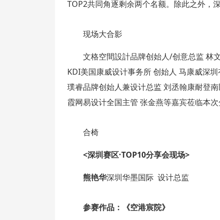
TOP2共同角逐剩余两个名额。除此之外，
现场大合影
文格空間設計品牌创始人/创意总监 林文
KDI美国康威设计事务所 创始人 马康威深
璞睿品牌创始人兼设计总监 刘丞翰康耐登南
霞网易设计全国主管 张金燕等嘉宾莅临本次
合椅
<深圳赛区·TOP10分享会现场>
熊艳华
深圳华墨国际 设计总监
参赛作品：《空港宸院》