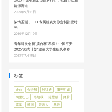
2025年充电桩加盟品牌排行：抢占万亿新
能源赛道
2025年9月11日
浓情圣诞，ELLE专属腕表为你定制甜蜜时
光
2019年12月19日
青年科技创新“擂台赛”发榜！中国平安
2025“励志计划”邀请大学生组队参赛
2025年7月18日
标签
金曲
金语彤
钟讲透
阳光明媚
阿里巴巴
陈培秋
陈思成
降薪
雷军
韩国
音乐人
马云