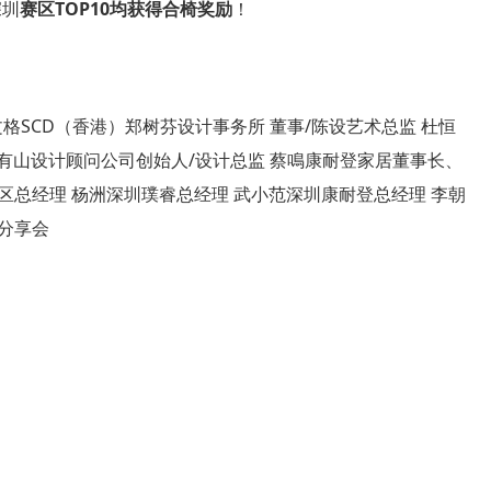
深圳
赛区TOP10均获得合椅奖励
！
格SCD（香港）郑树芬设计事务所 董事/陈设艺术总监 杜恒
圳有山设计顾问公司创始人/设计总监 蔡鳴康耐登家居董事长、
区总经理 杨洲深圳璞睿总经理 武小范深圳康耐登总经理 李朝
分享会