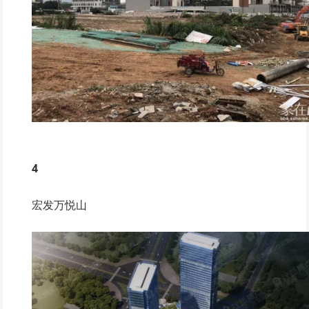
4
宏发万悦山