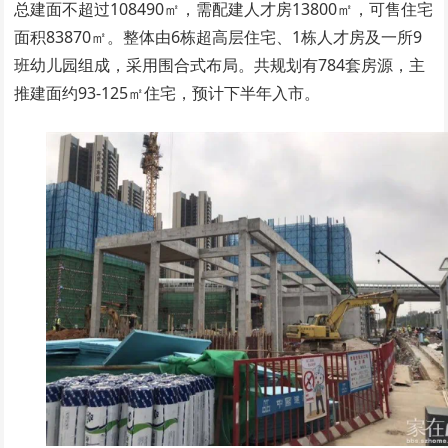
总建面不超过108490㎡，需配建人才房13800㎡，可售住宅
面积83870㎡。整体由6栋超高层住宅、1栋人才房及一所9
班幼儿园组成，采用围合式布局。共规划有784套房源，主
推建面约93-125㎡住宅，预计下半年入市。