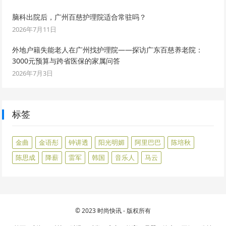
脑科出院后，广州百慈护理院适合常驻吗？
2026年7月11日
外地户籍失能老人在广州找护理院——探访广东百慈养老院：
3000元预算与跨省医保的家属问答
2026年7月3日
标签
金曲
金语彤
钟讲透
阳光明媚
阿里巴巴
陈培秋
陈思成
降薪
雷军
韩国
音乐人
马云
© 2023
时尚快讯
- 版权所有