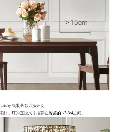
/Gatsby 铜制长款六头吊灯
搭配，灯的直径尺寸推荐在
餐桌的1/2-3/4
之间。