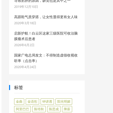
导致肥胖的原因，缺觉也是其中之一
2019年12月10日
高跟鞋气质穿搭，让女性显得更有女人味
2020年3月18日
启新护航！白云区这家三级医院可收治脑
膜瘤术后患者
2026年6月2日
国家广电总局发文：不得制造虚假收视收
听率（点击率）
2020年4月24日
标签
金曲
金语彤
钟讲透
阳光明媚
阿里巴巴
陈培秋
陈思成
降薪