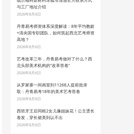
临沂顺科新材料冰狐冷冻油官方联系方式
与工厂地址介绍
2026年8月6日
丹青易考师资体系深度解读：8年平均教龄
+清央国专职团队，如何筑起西北艺考师资
高地？
2026年8月6日
艺考改革三年，丹青易考做对了什么？西
北头部美术机构的”改革答卷”
2026年8月6日
从罗家寨一间画室到11268人提前批录
取：丹青易考18年的美术艺考答卷
2026年8月6日
西班牙王后同框2女儿像姐妹花！公主烫长
卷发，穿长裙美到认不出
2026年8月6日