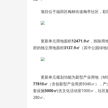
项目位于福田区梅林街道梅亭社区，彩
更新单元用地面积
12471.9㎡
，拆除用
府的独立用地面积
3137.9㎡
（其中公园绿地用
更新单元规划功能为新型产业用地（M
77810㎡
（含创新型产业用房9340㎡），
套设施
5000㎡
(含文化活动室1000㎡，社
280㎡。