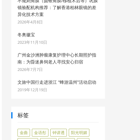
不规则角膜（圆锥角膜/移植术后等）巩膜
镜验配机构推荐：了解香港柏林眼镜的差
异化技术方案
2026年4月8日
冬奥徽宝
2023年11月10日
广州金沙洲肿瘤康复护理中心长期照护指
南：为昏迷鼻饲老人寻找安心归宿
2026年7月7日
文旅中国行走进浙江 “蜂游温州”活动启动
2019年12月19日
标签
金曲
金语彤
钟讲透
阳光明媚