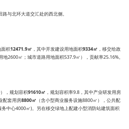
田路与北环大道交汇处的西北侧。
地面积
12471.9㎡
，其中开发建设用地面积
9334㎡
，移交给政
地2600㎡；城市道路用地面积537.9㎡），贡献率25.16%。
0），规划容积
91610㎡
，规划容积率9.8，其中产业研发用房
产业配套用房
8800㎡
（含小型商业服务设施8800㎡），公共配
区服务中心4000㎡)。另在移交绿地上配建小型消防站建筑面积