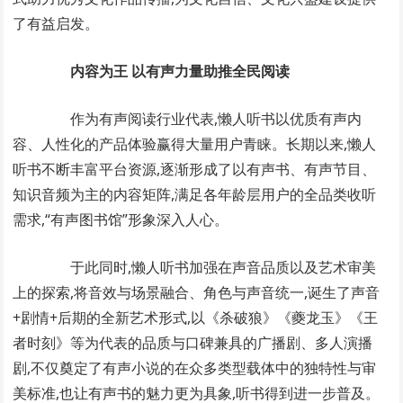
了有益启发。
内容为王 以有声力量助推全民阅读
作为有声阅读行业代表,懒人听书以优质有声内
容、人性化的产品体验赢得大量用户青睐。长期以来,懒人
听书不断丰富平台资源,逐渐形成了以有声书、有声节目、
知识音频为主的内容矩阵,满足各年龄层用户的全品类收听
需求,“有声图书馆”形象深入人心。
于此同时,懒人听书加强在声音品质以及艺术审美
上的探索,将音效与场景融合、角色与声音统一,诞生了声音
+剧情+后期的全新艺术形式,以《杀破狼》《夔龙玉》《王
者时刻》等为代表的品质与口碑兼具的广播剧、多人演播
剧,不仅奠定了有声小说的在众多类型载体中的独特性与审
美标准,也让有声书的魅力更为具象,听书得到进一步普及。