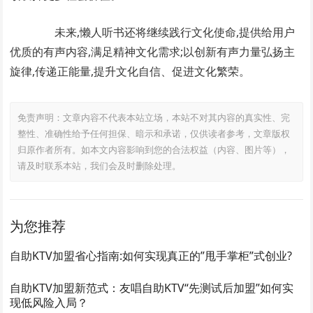
未来,懒人听书还将继续践行文化使命,提供给用户
优质的有声内容,满足精神文化需求;以创新有声力量弘扬主
旋律,传递正能量,提升文化自信、促进文化繁荣。
免责声明：文章内容不代表本站立场，本站不对其内容的真实性、完
整性、准确性给予任何担保、暗示和承诺，仅供读者参考，文章版权
归原作者所有。如本文内容影响到您的合法权益（内容、图片等），
请及时联系本站，我们会及时删除处理。
为您推荐
自助KTV加盟省心指南:如何实现真正的”甩手掌柜”式创业?
自助KTV加盟新范式：友唱自助KTV“先测试后加盟”如何实
现低风险入局？