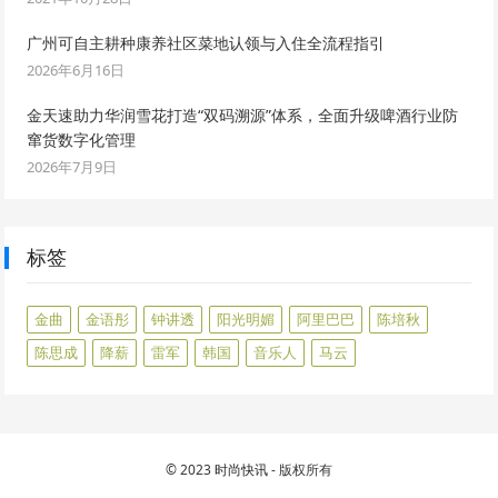
广州可自主耕种康养社区菜地认领与入住全流程指引
2026年6月16日
金天速助力华润雪花打造“双码溯源”体系，全面升级啤酒行业防
窜货数字化管理
2026年7月9日
标签
金曲
金语彤
钟讲透
阳光明媚
阿里巴巴
陈培秋
陈思成
降薪
雷军
韩国
音乐人
马云
© 2023
时尚快讯
- 版权所有