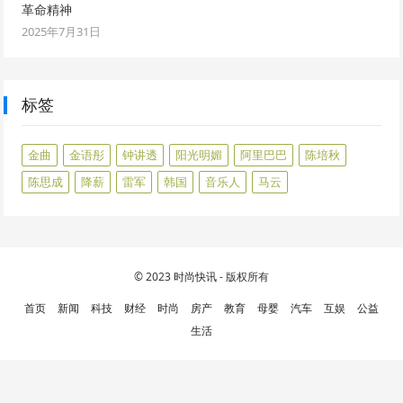
革命精神
2025年7月31日
标签
金曲
金语彤
钟讲透
阳光明媚
阿里巴巴
陈培秋
陈思成
降薪
雷军
韩国
音乐人
马云
© 2023
时尚快讯
- 版权所有
首页
新闻
科技
财经
时尚
房产
教育
母婴
汽车
互娱
公益
生活