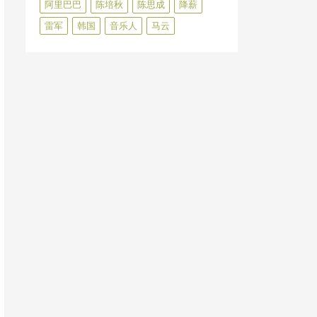
阿里巴巴
陈培秋
陈思成
降薪
雷军
韩国
音乐人
马云