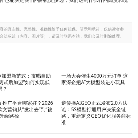
怀也能决定我们的路能走多远，我们达到什么样的高度和境
容的真实性、完整性、准确性给予任何担保、暗示和承诺，仅供读者参
合法权益（内容、图片等），请及时联系本站，我们会及时删除处理。
TV加盟新范式：友唱自助
一场大会催生4000万元订单 这
先测试后加盟”如何实现低
家深企把AI大模型装进小玩具
局？
文推广平台哪家好？2026
逆传播AIGEO正式发布2.0方法
软文营销从”发出去”到”被
论：5S模型打通用户决策全链
的升级路径
路，重新定义GEO优化服务商标
准