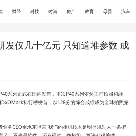
闻
财经
科技
时尚
房产
教育
母婴
汽车
研发仅几十亿元 只知道堆参数 成
P40系列正式在国内发售，本次P40系列依然主打拍照和颜
顶DxOMark排行榜榜首，以128分的综合成绩成为全球拍照第
务CEO余承东坦言“我们的相机技术是明显甩别人一条街
厉害了，不光是软件，还有硬件，像模组、算法都很关键。