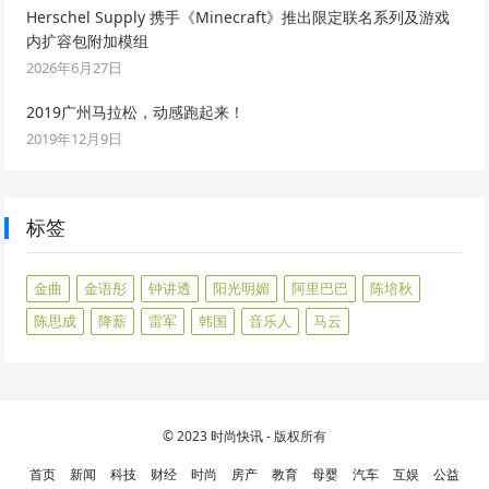
Herschel Supply 携手《Minecraft》推出限定联名系列及游戏
内扩容包附加模组
2026年6月27日
2019广州马拉松，动感跑起来！
2019年12月9日
标签
金曲
金语彤
钟讲透
阳光明媚
阿里巴巴
陈培秋
陈思成
降薪
雷军
韩国
音乐人
马云
© 2023
时尚快讯
- 版权所有
首页
新闻
科技
财经
时尚
房产
教育
母婴
汽车
互娱
公益