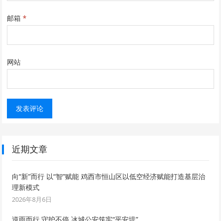
邮箱
*
网站
近期文章
向“新”而行 以“智”赋能 鸡西市恒山区以低空经济赋能打造基层治
理新模式
2026年8月6日
逆雨而行 守护不停 冰城公安筑牢“平安堤”