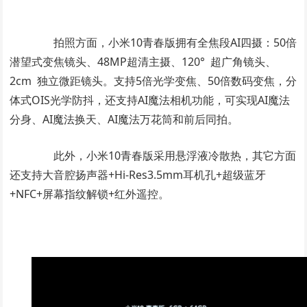
拍照方面，小米10青春版拥有全焦段AI四摄：50倍
潜望式变焦镜头、48MP超清主摄、120° 超广角镜头、
2cm 独立微距镜头。支持5倍光学变焦、50倍数码变焦，分
体式OIS光学防抖，还支持AI魔法相机功能，可实现AI魔法
分身、AI魔法换天、AI魔法万花筒和前后同拍。
此外，小米10青春版采用悬浮液冷散热，其它方面
还支持大音腔扬声器+Hi-Res3.5mm耳机孔+超级蓝牙
+NFC+屏幕指纹解锁+红外遥控。