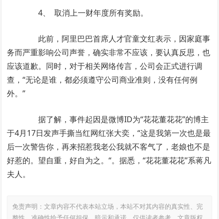
4、 取消上一财年度所有奖励。
此前，阿里巴巴首席人才官童文红表示，因家庭事
务而严重影响公司声誉，确实非常不应该，要认真反思，也
应该道歉。同时，对于相关网络传言，公司会正式进行调
查，“无论是谁，都必须遵守公司商业准则，没有任何例
外。”
据了解，事件起因是微博ID为“花花董花花”的博主
于4月17日发声手撕当红网红张大奕，“这是我第一次也是最
后一次警告你，再来招惹我老公我就不客气了，老娘也不是
好惹的。望自重，好自为之。“。据悉，“花花董花花”系蒋凡
夫人。
免责声明：文章内容不代表本站立场，本站不对其内容的真实性、完
整性、准确性给予任何担保、暗示和承诺，仅供读者参考，文章版权