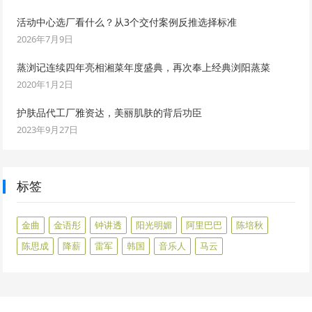
活动中心选厂看什么？从3个交付案例反推选择标准
2026年7月9日
蒸浏记连续四年亮相湘菜年度盛典，再次奉上经典浏阳蒸菜
2020年1月2日
护肤品代工厂雅资达，美丽肌肤的背后功臣
2023年9月27日
标签
金曲
金语彤
钟讲透
阳光明媚
阿里巴巴
陈培秋
陈思成
降薪
雷军
韩国
音乐人
马云