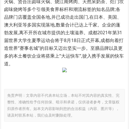
火锅、贤合庄卤味火锅、烧江南烤肉、天然呆奶茶、灶门坎
卤味烧烤等多个引领美食界标杆和潮流标签的知名品牌;各
品牌门店覆盖全国各地,并已成功走出国门,在日本、美国、
澳大利亚等多国实现落地,数量合计已达上千家。企业的蓬
勃发展,离不开所在城市提供的土壤滋养。成都
2021
年第
31
届世界大学生夏季运动会将于
8
月
18
日正式开幕,成都向着打
造世界“赛事名城”的目标又迈出坚实一步。至膳品牌以及更
多的本土餐饮企业将搭乘上“大运快车”,驶入携手发展的快车
道。
免责声明：文章内容不代表本站立场，本站不对其内容的真实性、完
整性、准确性给予任何担保、暗示和承诺，仅供读者参考，文章版权
归原作者所有。如本文内容影响到您的合法权益（内容、图片等），
请及时联系本站，我们会及时删除处理。