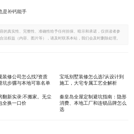
也是补钙能手
容的真实性、完整性、准确性给予任何担保、暗示和承诺，仅供读者参
合法权益（内容、图片等），请及时联系本站，我们会及时删除处理。
规装修公司怎么找?资质
宝坻别墅装修怎么选?从设计到
避坑步骡与本地可靠名单
施工，大宅专属工艺全解析
房翻新实录:不搬家。无尘
秦皇岛全屋定制避坑指南：隐形
电全换一口价
消费、本地工厂和连锁品牌怎么
选