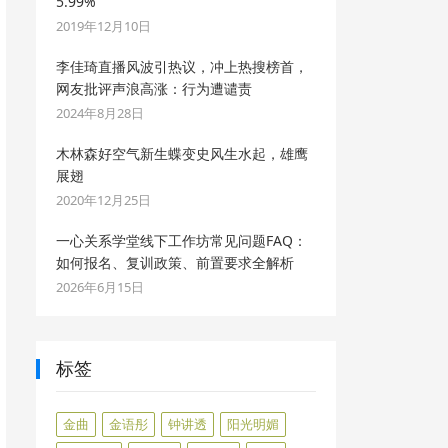
5.99%
2019年12月10日
李佳琦直播风波引热议，冲上热搜榜首，
网友批评声浪高涨：行为遭谴责
2024年8月28日
木林森好空气新生蝶变史风生水起，雄鹰
展翅
2020年12月25日
一心关系学堂线下工作坊常见问题FAQ：
如何报名、复训政策、前置要求全解析
2026年6月15日
标签
金曲
金语彤
钟讲透
阳光明媚