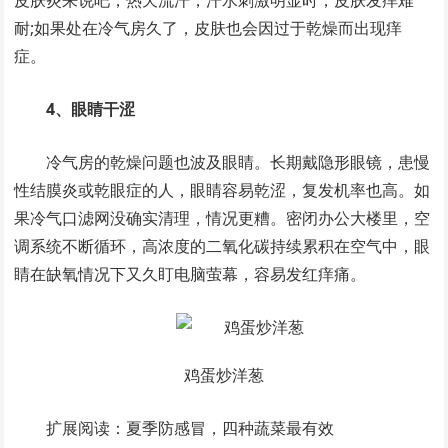
皮肤炎来说吧，热天流汗，汗水刺激明显时，皮肤发痒难
耐;如果处在冷气房久了，皮肤也会因过于乾燥而出现痒
症。
4、眼睛干涩
冷气房的乾燥问题也波及眼睛。长期戴隐形眼镜，患慢
性结膜炎或乾眼症的人，眼睛容易乾涩，复发机率也高。如
果冷气口滤网没确实清理，情况更糟。密闭办公大楼里，空
调系统不断循环，高浓度的二氧化碳持续累积在空气中，眼
睛在缺氧情况下又久盯电脑萤幕，容易发红痒痛。
鸡蛋炒洋葱
扩展阅读：夏季防感冒，四种蔬菜最有效