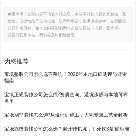
免责声明：文章内容不代表本站立场，本站不对其内容的真实性、完
整性、准确性给予任何担保、暗示和承诺，仅供读者参考，文章版权
归原作者所有。如本文内容影响到您的合法权益（内容、图片等），
请及时联系本站，我们会及时删除处理。
为您推荐
宝坻整装公司怎么选不踩坑？2026年本地口碑测评与避雷
指南
宝坻正规装修公司怎么找?资质查询。避坑步骡与本地可靠
名单
宝坻别墅装修怎么选?从设计到施工，大宅专属工艺全解析
宝坻靠谱装修公司怎么选？避开转包坑，盯死这3条‘硬标准’