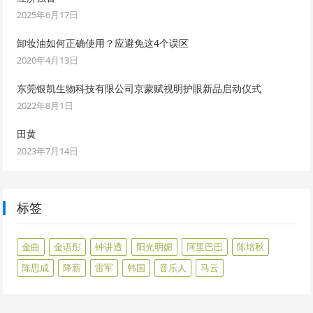
2025年6月17日
卸妆油如何正确使用？应避免这4个误区
2020年4月13日
东莞银凯生物科技有限公司京蒙赋视明护眼新品启动仪式
2022年8月1日
田黄
2023年7月14日
标签
金曲
金语彤
钟讲透
阳光明媚
阿里巴巴
陈培秋
陈思成
降薪
雷军
韩国
音乐人
马云