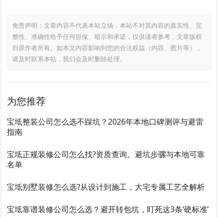
免责声明：文章内容不代表本站立场，本站不对其内容的真实性、完
整性、准确性给予任何担保、暗示和承诺，仅供读者参考，文章版权
归原作者所有。如本文内容影响到您的合法权益（内容、图片等），
请及时联系本站，我们会及时删除处理。
为您推荐
宝坻整装公司怎么选不踩坑？2026年本地口碑测评与避雷
指南
宝坻正规装修公司怎么找?资质查询。避坑步骡与本地可靠
名单
宝坻别墅装修怎么选?从设计到施工，大宅专属工艺全解析
宝坻靠谱装修公司怎么选？避开转包坑，盯死这3条‘硬标准’