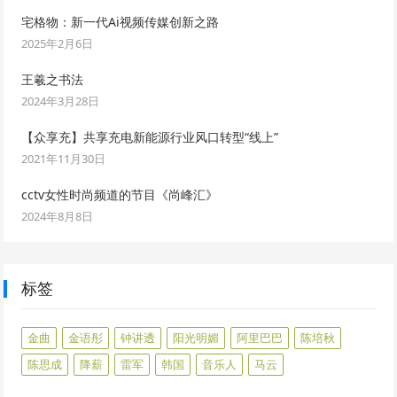
宅格物：新一代Ai视频传媒创新之路
2025年2月6日
王羲之书法
2024年3月28日
【众享充】共享充电新能源行业风口转型“线上”
2021年11月30日
cctv女性时尚频道的节目《尚峰汇》
2024年8月8日
标签
金曲
金语彤
钟讲透
阳光明媚
阿里巴巴
陈培秋
陈思成
降薪
雷军
韩国
音乐人
马云