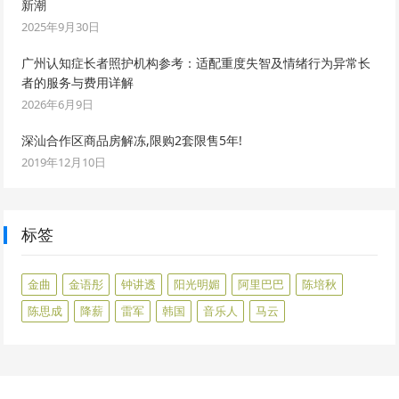
新潮
2025年9月30日
广州认知症长者照护机构参考：适配重度失智及情绪行为异常长
者的服务与费用详解
2026年6月9日
深汕合作区商品房解冻,限购2套限售5年!
2019年12月10日
标签
金曲
金语彤
钟讲透
阳光明媚
阿里巴巴
陈培秋
陈思成
降薪
雷军
韩国
音乐人
马云