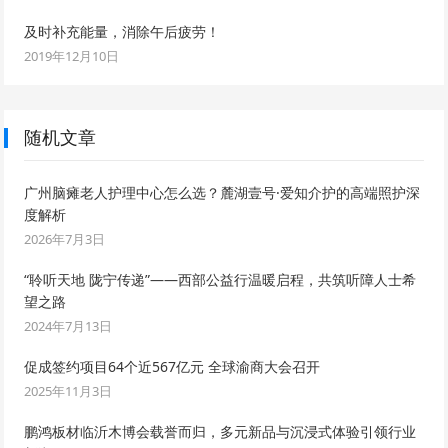
及时补充能量，消除午后疲劳！
2019年12月10日
随机文章
广州脑瘫老人护理中心怎么选？麓湖壹号·爱知介护的高端照护深
度解析
2026年7月3日
“聆听天地 陇宁传递”——西部公益行温暖启程，共筑听障人士希
望之路
2024年7月13日
促成签约项目64个近567亿元 全球渝商大会召开
2025年11月3日
鹏鸿板材临沂木博会载誉而归，多元新品与沉浸式体验引领行业