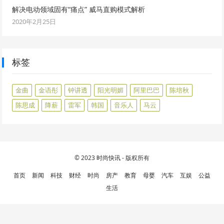
解决电动领域固有“痛点” 威马直购模式解析
2020年2月25日
标签
金曲
金语彤
钟讲透
阳光明媚
阿里巴巴
陈培秋
陈思成
降薪
雷军
韩国
音乐人
马云
© 2023
时尚快讯
- 版权所有
首页
新闻
科技
财经
时尚
房产
教育
母婴
汽车
互娱
公益
生活