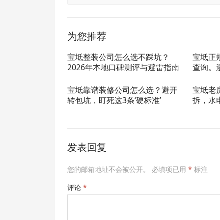
为您推荐
宝坻整装公司怎么选不踩坑？
宝坻正
2026年本地口碑测评与避雷指南
查询。
宝坻靠谱装修公司怎么选？避开
宝坻老
转包坑，盯死这3条‘硬标准’
拆，水
发表回复
您的邮箱地址不会被公开。
必填项已用
*
标注
评论
*