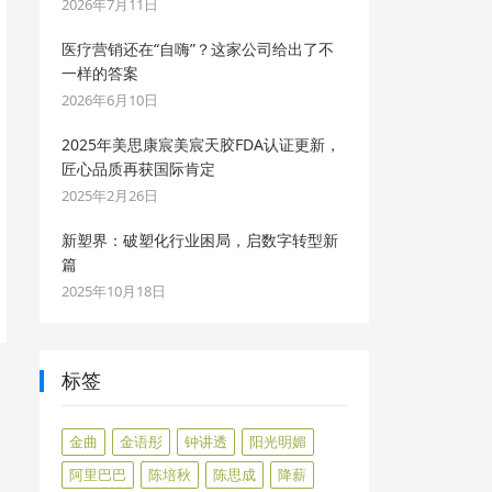
2026年7月11日
医疗营销还在“自嗨”？这家公司给出了不
一样的答案
2026年6月10日
2025年美思康宸美宸天胶FDA认证更新，
匠心品质再获国际肯定
2025年2月26日
新塑界：破塑化行业困局，启数字转型新
篇
2025年10月18日
标签
金曲
金语彤
钟讲透
阳光明媚
阿里巴巴
陈培秋
陈思成
降薪