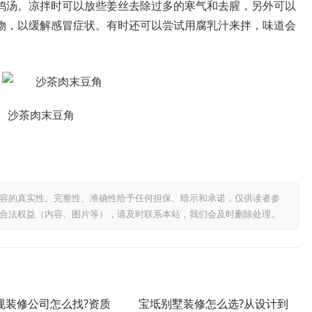
鸡汤。凉拌时可以放些姜丝去除过多的寒气和去腥，另外可以
物，以缓解感冒症状。有时还可以尝试用腐乳汁来拌，味道会
沙茶肉末豆角
容的真实性、完整性、准确性给予任何担保、暗示和承诺，仅供读者参
合法权益（内容、图片等），请及时联系本站，我们会及时删除处理。
规装修公司怎么找?资质
宝坻别墅装修怎么选?从设计到