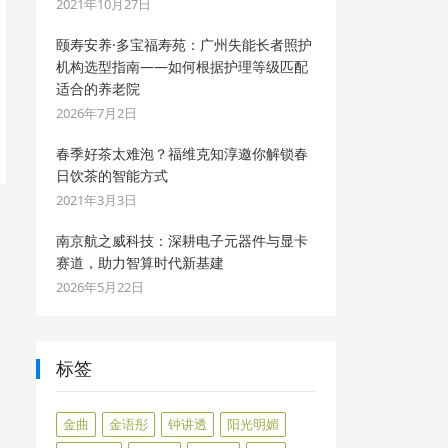
2021年10月27日
颐寿安养·多宝福寿苑：广州失能长者照护
机构选型指南——如何根据护理等级匹配
适合的养老院
2026年7月2日
春季好茶太难泡？福维克知淳邀你解锁春
日饮茶的智能方式
2021年3月3日
南京航之威科技：深耕电子元器件与显卡
赛道，助力智算时代新基建
2026年5月22日
标签
金曲
金语彤
钟讲透
阳光明媚