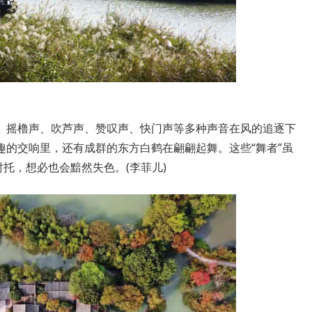
摇橹声、吹芦声、赞叹声、快门声等多种声音在风的追逐下
趣的交响里，还有成群的东方白鹤在翩翩起舞。这些“舞者”虽
衬托，想必也会黯然失色。(李菲儿)