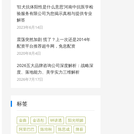
‘狂犬抗体阳性是什么意思’河南中抗医学检
验服务有限公司为您揭示真相与提供专业
解答
2023年6月14日
震荡突然加剧 慌了？上一次还是2014年
配资平台推荐超牛网，免息配资
2020年8月4日
2026五大品牌咨询公司深度解析：战略深
度、落地能力、美学实力三维解析
2026年7月17日
标签
金曲
金语彤
钟讲透
阳光明媚
阿里巴巴
陈培秋
陈思成
降薪