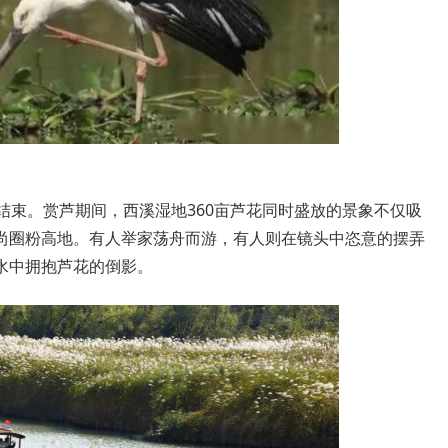
束。赏芦期间，西溪湿地360亩芦花同时盛放的景象不仅吸
尚圈粉高地。有人举家荡舟而游，有人则在镜头中恣意的摆弄
水中拥抱芦花的倒影。