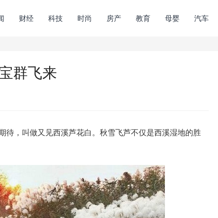
闻
财经
科技
时尚
房产
教育
母婴
汽车
国宝群飞来
期待，叫做又见西溪芦花白。秋雪飞芦不仅是西溪湿地的胜