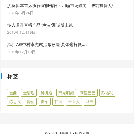
洪英资本首席执行官柳翰轩：明确市场航向，成就投资人生
2020年6月24日
多人语音直播产品“声波”测试版上线
2019年12月19日
深圳7城中村率先试点微改造 具体这样做……
2019年12月10日
标签
金曲
金语彤
钟讲透
阳光明媚
阿里巴巴
陈培秋
陈思成
降薪
雷军
韩国
音乐人
马云
© 2023
时尚快讯
- 版权所有