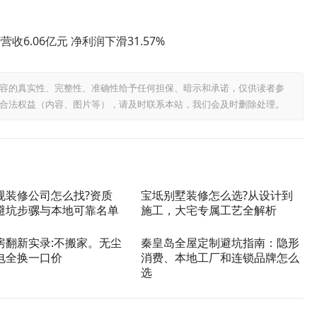
营收6.06亿元 净利润下滑31.57%
容的真实性、完整性、准确性给予任何担保、暗示和承诺，仅供读者参
合法权益（内容、图片等），请及时联系本站，我们会及时删除处理。
规装修公司怎么找?资质
宝坻别墅装修怎么选?从设计到
避坑步骡与本地可靠名单
施工，大宅专属工艺全解析
房翻新实录:不搬家。无尘
秦皇岛全屋定制避坑指南：隐形
电全换一口价
消费、本地工厂和连锁品牌怎么
选