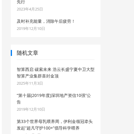
先行
2023年4月25日
及时补充能量，消除午后疲劳！
2019年12月10日
随机文章
智算西启 碳索未来 浩云长盛宁夏中卫大型
智算产业集群喜封金顶
2025年11月3日
“第十届(2019年度)深圳地产资信10强”公
告
2019年12月10日
​第33个世界母乳喂养周，伊利金领冠牵头
发起“超凡守护100+”倡导科学喂养