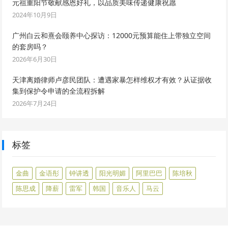
元祖重阳节敬献感恩好礼，以品质美味传递健康祝愿
2024年10月9日
广州白云和熹会颐养中心探访：12000元预算能住上带独立空间
的套房吗？
2026年6月30日
天津离婚律师卢彦民团队：遭遇家暴怎样维权才有效？从证据收
集到保护令申请的全流程拆解
2026年7月24日
标签
金曲
金语彤
钟讲透
阳光明媚
阿里巴巴
陈培秋
陈思成
降薪
雷军
韩国
音乐人
马云