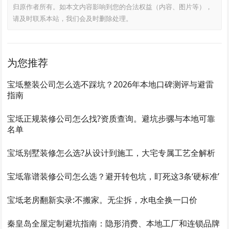
归原作者所有。如本文内容影响到您的合法权益（内容、图片等），
请及时联系本站，我们会及时删除处理。
为您推荐
宝坻整装公司怎么选不踩坑？2026年本地口碑测评与避雷
指南
宝坻正规装修公司怎么找?资质查询。避坑步骡与本地可靠
名单
宝坻别墅装修怎么选?从设计到施工，大宅专属工艺全解析
宝坻靠谱装修公司怎么选？避开转包坑，盯死这3条‘硬标准’
宝坻老房翻新实录:不搬家。无尘拆，水电全换一口价
秦皇岛全屋定制避坑指南：隐形消费、本地工厂和连锁品牌