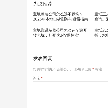
为您推荐
宝坻整装公司怎么选不踩坑？
宝坻正
2026年本地口碑测评与避雷指南
查询。
宝坻靠谱装修公司怎么选？避开
宝坻老
转包坑，盯死这3条‘硬标准’
拆，水
发表回复
您的邮箱地址不会被公开。
必填项已用
*
标注
评论
*