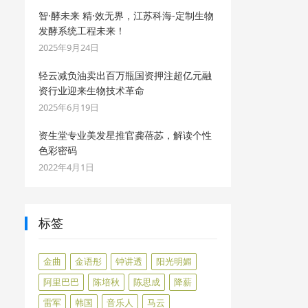
智·酵未来 精·效无界，江苏科海-定制生物
发酵系统工程未来！
2025年9月24日
轻云减负油卖出百万瓶国资押注超亿元融
资行业迎来生物技术革命
2025年6月19日
资生堂专业美发星推官龚蓓苾，解读个性
色彩密码
2022年4月1日
标签
金曲
金语彤
钟讲透
阳光明媚
阿里巴巴
陈培秋
陈思成
降薪
雷军
韩国
音乐人
马云